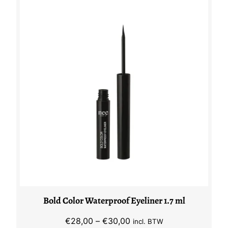
Bold Color Waterproof Eyeliner 1.7 ml
Prijsklasse:
€
28,00
–
€
30,00
incl. BTW