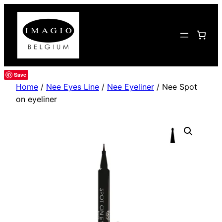
Save
Home
/
Nee Eyes Line
/
Nee Eyeliner
/ Nee Spot
on eyeliner