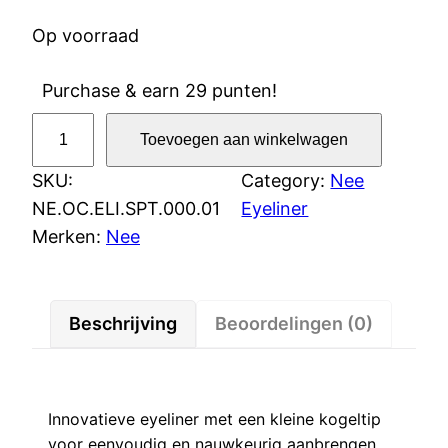
Op voorraad
Purchase & earn 29 punten!
Nee
Toevoegen aan winkelwagen
Spot
SKU:
Category:
Nee
on
NE.OC.ELI.SPT.000.01
Eyeliner
eyeliner
Merken:
Nee
aantal
Beschrijving
Beoordelingen (0)
Innovatieve eyeliner met een kleine kogeltip
voor eenvoudig en nauwkeurig aanbrengen.